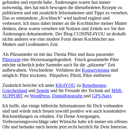
gefunden und erprobt habe. Änderungen waren fast immer
notwendig, dies hat mich bewogen die überarbeiteten Rezepte zu
publizieren und mit zusätzlich Informationen und Tipps zu versehen.
Das so entstandene „Kochbuch“ wird laufend ergänzt und
verbessert. Ich muss dabei immer an die Kochbücher meiner Mutter
denken, diese waren versehen mit Notizen und Zetteln wo Sie ihre
Änderungen dokumentierte. Der Blog CUISINE4YOU ist deshalb
nichts anderes wie eine modere Form dieser Kochbücher aus
Mutters und Großmutters Zeit.
Als Pilzsammler ist mir das Thema Pilze und dazu passender
Pilzrezept
eine Herzensangelegenheit. Frisch gesammelte Pilze
möchte sicherlich jeder Sammler auch für die „pilzarme“ Zeit
aufbewahren. Verschiedene Verfahren der
Konservierung
sind
möglich: Pilze trocknen, Pilzpulver, Pilzöl, Pilze einfrieren
Zusätzlich berichte ich unter
KK4YOU
zu
Reisethemen,
Griechenland
und
Segeln
und für Freunde der Technik auf
MSR-
SUPPORT
zu
WordPress
,
Digitalfotografie
und
GPS-Navi
.
Ich hoffe, das einige hilfreiche Informationen für Dich vorhanden
sind und würde mich freuen sowohl positive wie auch konstruktive
Rückmeldungen zu erhalten. Für Deine Anregungen,
Verbesserungsvorschläge oder Wünsche habe ich immer ein offenes
Ohr und bedanke mich bereits jetzt recht herzlich für Dein Interesse.