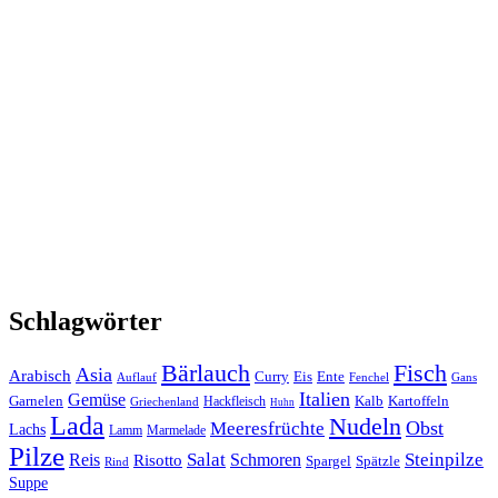
Schlagwörter
Bärlauch
Fisch
Asia
Arabisch
Curry
Eis
Ente
Auflauf
Fenchel
Gans
Italien
Gemüse
Garnelen
Kalb
Kartoffeln
Hackfleisch
Griechenland
Huhn
Lada
Nudeln
Obst
Meeresfrüchte
Lachs
Lamm
Marmelade
Pilze
Salat
Steinpilze
Reis
Risotto
Schmoren
Spargel
Spätzle
Rind
Suppe