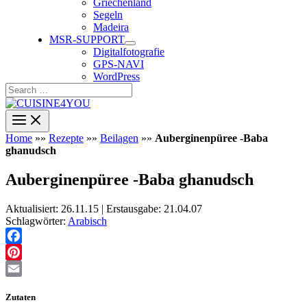
Griechenland
Segeln
Madeira
MSR-SUPPORT
Digitalfotografie
GPS-NAVI
WordPress
Search
…
Home
»»
Rezepte
»»
Beilagen
»»
Auberginenpüree -Baba
ghanudsch
Auberginenpüree -Baba ghanudsch
Aktualisiert: 26.11.15 | Erstausgabe: 21.04.07
Schlagwörter:
Arabisch
Facebook
Pinterest
Email
Zutaten