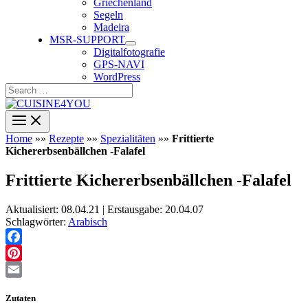
Griechenland
Segeln
Madeira
MSR-SUPPORT
Digitalfotografie
GPS-NAVI
WordPress
Search
…
Home
»»
Rezepte
»»
Spezialitäten
»»
Frittierte
Kichererbsenbällchen -Falafel
Frittierte Kichererbsenbällchen -Falafel
Aktualisiert: 08.04.21 | Erstausgabe: 20.04.07
Schlagwörter:
Arabisch
Facebook
Pinterest
Email
Zutaten