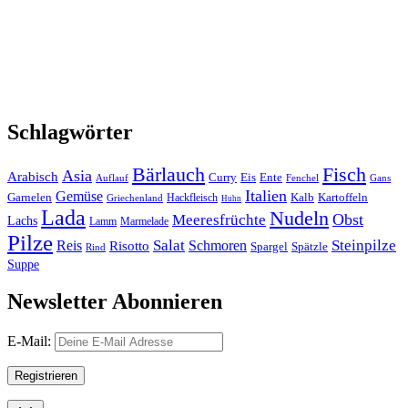
Schlagwörter
Bärlauch
Fisch
Asia
Arabisch
Curry
Eis
Ente
Auflauf
Fenchel
Gans
Italien
Gemüse
Garnelen
Kalb
Kartoffeln
Hackfleisch
Griechenland
Huhn
Lada
Nudeln
Obst
Meeresfrüchte
Lachs
Lamm
Marmelade
Pilze
Salat
Steinpilze
Reis
Risotto
Schmoren
Spargel
Spätzle
Rind
Suppe
Newsletter Abonnieren
E-Mail: