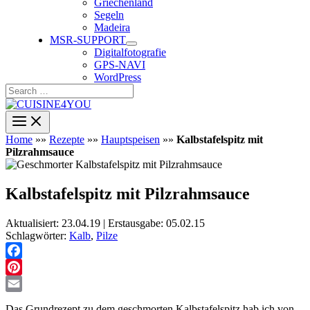
Griechenland
Segeln
Madeira
MSR-SUPPORT
Digitalfotografie
GPS-NAVI
WordPress
Search
…
Home
»»
Rezepte
»»
Hauptspeisen
»»
Kalbstafelspitz mit
Pilzrahmsauce
Kalbstafelspitz mit Pilzrahmsauce
Aktualisiert: 23.04.19 | Erstausgabe: 05.02.15
Schlagwörter:
Kalb
,
Pilze
Facebook
Pinterest
Email
Das Grundrezept zu dem geschmorten Kalbstafelspitz hab ich von