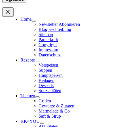
Home
Newsletter Abonnieren
Blogbeschreibung
Sitemap
Papierkorb
Copyright
Impressum
Datenschutz
Rezepte
Vorspeisen
Suppen
Hauptspeisen
Beilagen
Desserts
Spezialitäten
Themen
Grillen
Gewürze & Zutaten
Marmelade & Co
Saft & Sirup
KK4YOU
Aktivitäten