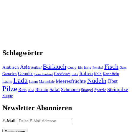
Schlagwörter
Bärlauch
Fisch
Asia
Arabisch
Curry
Eis
Ente
Auflauf
Fenchel
Gans
Italien
Gemüse
Garnelen
Kalb
Kartoffeln
Hackfleisch
Griechenland
Huhn
Lada
Nudeln
Obst
Meeresfrüchte
Lachs
Lamm
Marmelade
Pilze
Salat
Steinpilze
Reis
Risotto
Schmoren
Spargel
Spätzle
Rind
Suppe
Newsletter Abonnieren
E-Mail: