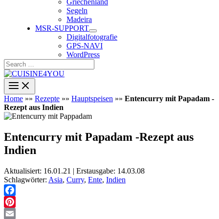
Griechenland
Segeln
Madeira
MSR-SUPPORT
Digitalfotografie
GPS-NAVI
WordPress
Search
…
Home
»»
Rezepte
»»
Hauptspeisen
»»
Entencurry mit Papadam -
Rezept aus Indien
Entencurry mit Papadam -Rezept aus
Indien
Aktualisiert: 16.01.21 | Erstausgabe: 14.03.08
Schlagwörter:
Asia
,
Curry
,
Ente
,
Indien
Facebook
Pinterest