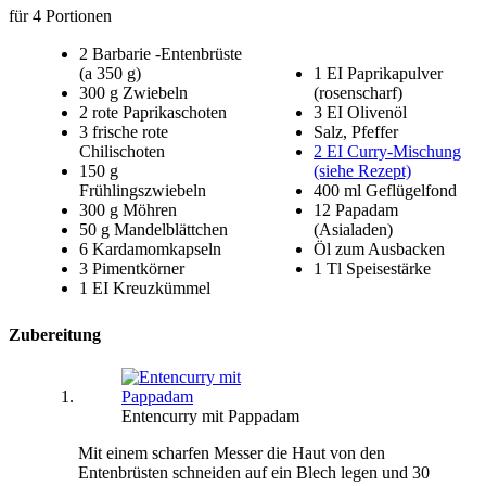
für 4 Portionen
2 Barbarie -Entenbrüste
(a 350 g)
1 EI Paprikapulver
300 g Zwiebeln
(rosenscharf)
2 rote Paprikaschoten
3 EI Olivenöl
3 frische rote
Salz, Pfeffer
Chilischoten
2 EI Curry-Mischung
150 g
(siehe Rezept)
Frühlingszwiebeln
400 ml Geflügelfond
300 g Möhren
12 Papadam
50 g Mandelblättchen
(Asialaden)
6 Kardamomkapseln
Öl zum Ausbacken
3 Pimentkörner
1 Tl Speisestärke
1 EI Kreuzkümmel
Zubereitung
Entencurry mit Pappadam
Mit einem scharfen Messer die Haut von den
Entenbrüsten schneiden auf ein Blech legen und 30