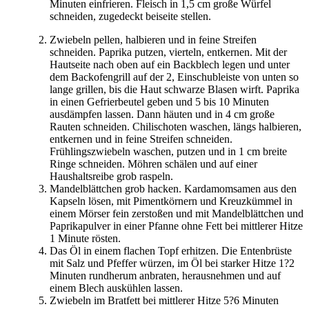
Minuten einfrieren. Fleisch in 1,5 cm große Würfel
schneiden, zugedeckt beiseite stellen.
Zwiebeln pellen, halbieren und in feine Streifen
schneiden. Paprika putzen, vierteln, entkernen. Mit der
Hautseite nach oben auf ein Backblech legen und unter
dem Backofengrill auf der 2, Einschubleiste von unten so
lange grillen, bis die Haut schwarze Blasen wirft. Paprika
in einen Gefrierbeutel geben und 5 bis 10 Minuten
ausdämpfen lassen. Dann häuten und in 4 cm große
Rauten schneiden. Chilischoten waschen, längs halbieren,
entkernen und in feine Streifen schneiden.
Frühlingszwiebeln waschen, putzen und in 1 cm breite
Ringe schneiden. Möhren schälen und auf einer
Haushaltsreibe grob raspeln.
Mandelblättchen grob hacken. Kardamomsamen aus den
Kapseln lösen, mit Pimentkörnern und Kreuzkümmel in
einem Mörser fein zerstoßen und mit Mandelblättchen und
Paprikapulver in einer Pfanne ohne Fett bei mittlerer Hitze
1 Minute rösten.
Das Öl in einem flachen Topf erhitzen. Die Entenbrüste
mit Salz und Pfeffer würzen, im Öl bei starker Hitze 1?2
Minuten rundherum anbraten, herausnehmen und auf
einem Blech auskühlen lassen.
Zwiebeln im Bratfett bei mittlerer Hitze 5?6 Minuten