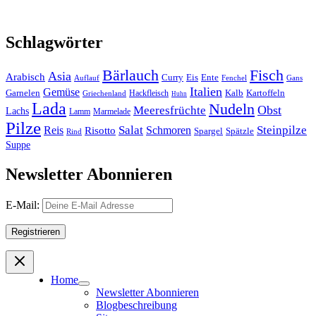
Schlagwörter
Bärlauch
Fisch
Asia
Arabisch
Curry
Eis
Ente
Auflauf
Fenchel
Gans
Italien
Gemüse
Garnelen
Kalb
Kartoffeln
Hackfleisch
Griechenland
Huhn
Lada
Nudeln
Obst
Meeresfrüchte
Lachs
Lamm
Marmelade
Pilze
Salat
Steinpilze
Reis
Risotto
Schmoren
Spargel
Spätzle
Rind
Suppe
Newsletter Abonnieren
E-Mail:
Home
Newsletter Abonnieren
Blogbeschreibung