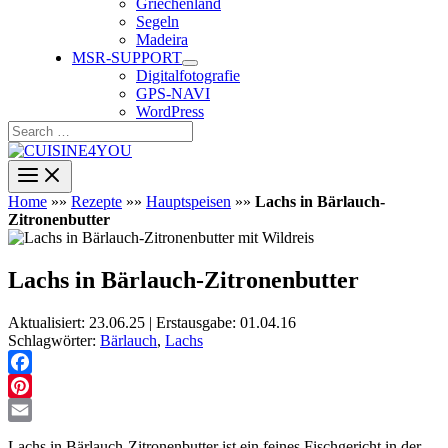
Griechenland
Segeln
Madeira
MSR-SUPPORT
Digitalfotografie
GPS-NAVI
WordPress
Search
…
Home
»»
Rezepte
»»
Hauptspeisen
»»
Lachs in Bärlauch-
Zitronenbutter
Lachs in Bärlauch-Zitronenbutter
Aktualisiert: 23.06.25 | Erstausgabe: 01.04.16
Schlagwörter:
Bärlauch
,
Lachs
Facebook
Pinterest
Email
Lachs in Bärlauch-Zitronenbutter ist ein feines Fischgericht in der