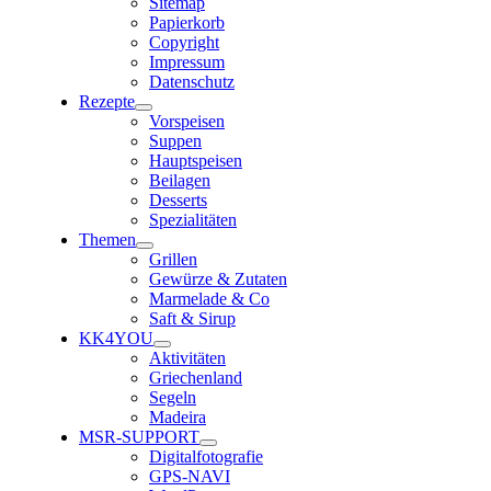
Sitemap
Papierkorb
Copyright
Impressum
Datenschutz
Rezepte
Vorspeisen
Suppen
Hauptspeisen
Beilagen
Desserts
Spezialitäten
Themen
Grillen
Gewürze & Zutaten
Marmelade & Co
Saft & Sirup
KK4YOU
Aktivitäten
Griechenland
Segeln
Madeira
MSR-SUPPORT
Digitalfotografie
GPS-NAVI