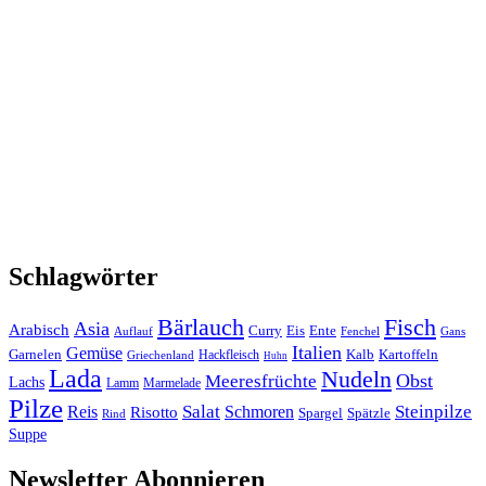
Schlagwörter
Bärlauch
Fisch
Asia
Arabisch
Curry
Eis
Ente
Auflauf
Fenchel
Gans
Italien
Gemüse
Garnelen
Kalb
Kartoffeln
Hackfleisch
Griechenland
Huhn
Lada
Nudeln
Obst
Meeresfrüchte
Lachs
Lamm
Marmelade
Pilze
Salat
Steinpilze
Reis
Risotto
Schmoren
Spargel
Spätzle
Rind
Suppe
Newsletter Abonnieren