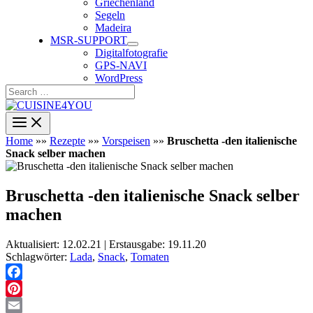
Griechenland
Segeln
Madeira
MSR-SUPPORT
Digitalfotografie
GPS-NAVI
WordPress
Search
…
Home
»»
Rezepte
»»
Vorspeisen
»»
Bruschetta -den italienische
Snack selber machen
Bruschetta -den italienische Snack selber
machen
Aktualisiert: 12.02.21 | Erstausgabe: 19.11.20
Schlagwörter:
Lada
,
Snack
,
Tomaten
Facebook
Pinterest