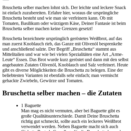
Email
Bruschetta selber machen lohnt sich. Der leichte und leckere Snack
ist einfach zuzubereiten. Erfahre hier, woraus die ursprüngliche
Bruschetta besteht und wie man sie verfeinern kann. Ob mit
Tomaten, Basilikum oder würzigem Käse, Deiner Fantasie ist beim
Bruschetta selber machen keine Grenzen gesetzt!
Bruschetta bezeichnete ursprünglich geröstetes Weißbrot, auf das
man zuerst Knoblauch rieb, das Ganze mit Olivenöl besprenkelte
und anschließend salzte. Der Begriff „Bruschetta“ stammt aus
Mittelitalien und war wie bei vielen Spezialitäten eine Art „Arme-
Leute“ Essen. Das Brot wurde kurz geröstet und dann mit den selbst
angebauten Zutaten Olivenöl, Knoblauch und Salz verfeinert. Heute
gibt es diverse Möglichkeiten die Bruschetta zu belegen. Eine der
beliebtesten Varianten ist ebenfalls sehr einfach; man vermischt
gehackte Zwiebeln, Gewürze und Tomaten.
Bruschetta selber machen – die Zutaten
1 Baguette
Man mag es nicht vermuten, aber bei Baguette gibt es
große Qualitätsunterschiede. Damit Deine Bruschetta
richtig gut schmeckt, sollte auch ein leckeres Weißbrot
verwendet werden. Neben Baguette macht sich auch