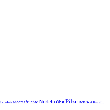
Pilze
Nudeln
Obst
Meeresfrüchte
Reis
Risotto
Marmelade
Rind