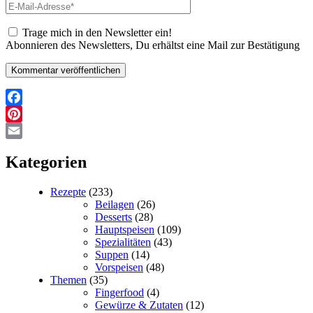
E-
Mail-
Adresse*
Trage mich in den Newsletter ein!
Abonnieren des Newsletters, Du erhältst eine Mail zur Bestätigung
Facebook
Pinterest
Email
Kategorien
Rezepte
(233)
Beilagen
(26)
Desserts
(28)
Hauptspeisen
(109)
Spezialitäten
(43)
Suppen
(14)
Vorspeisen
(48)
Themen
(35)
Fingerfood
(4)
Gewürze & Zutaten
(12)