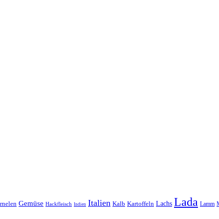
Lada
Italien
Gemüse
Lachs
rnelen
Kalb
Kartoffeln
Lamm
Hackfleisch
Indien