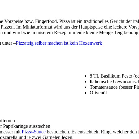
ne Vorspeise bzw. Fingerfood. Pizza ist ein traditionelles Gericht der i
 Pizzen. Im Miniaturformat wird aus der Hauptspeise eine leckere Vorspe
en und wird wie in unserem Rezept nur eine kleine Menge Teig benötigt
 unter –
Pizzateig selber machen ist kein Hexenwerk
8 TL Basilikum Pesto (od
Italienische Gewürzmis
Tomatensauce (besser Pi
Olivenöl
ntfernen
er Paprikaringe ausstechen
hmesser mit
Pizza-Sauce
bestreichen. Es entsteht ein Ring, welcher de
zzarella und je zwei Garnelen legen.