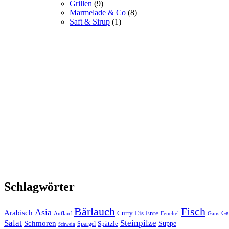
Grillen
(9)
Marmelade & Co
(8)
Saft & Sirup
(1)
Schlagwörter
Bärlauch
Fisch
Asia
Arabisch
Curry
Eis
Ente
Ga
Auflauf
Fenchel
Gans
Salat
Steinpilze
Schmoren
Suppe
Spätzle
Spargel
Schwein