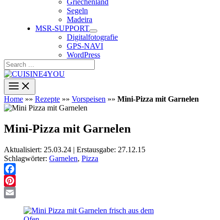
Griechenland
Segeln
Madeira
MSR-SUPPORT
Digitalfotografie
GPS-NAVI
WordPress
Search
…
Home
»»
Rezepte
»»
Vorspeisen
»»
Mini-Pizza mit Garnelen
Mini-Pizza mit Garnelen
Aktualisiert: 25.03.24 | Erstausgabe: 27.12.15
Schlagwörter:
Garnelen
,
Pizza
Facebook
Pinterest
Email