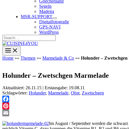
Griechenland
Segeln
Madeira
MSR-SUPPORT
Digitalfotografie
GPS-NAVI
WordPress
Search
…
Home
»»
Themen
»»
Marmelade & Co
»»
Holunder – Zwetschgen
Holunder – Zwetschgen Marmelade
Aktualisiert: 26.11.15 | Erstausgabe: 19.08.11
Schlagwörter:
Holunder
,
Marmelade
,
Obst
,
Zwetschgen
Facebook
Pinterest
Email
Im August / September werden die schwarz g
reichlich Vitamin C, dazu kommen die Vitamine B1, B2 und B6 sowie K