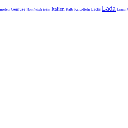
Lada
Italien
Gemüse
Lachs
rnelen
Kalb
Kartoffeln
Lamm
Hackfleisch
Indien