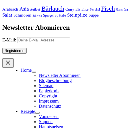
Bärlauch
Fisch
Asia
Arabisch
Curry
Eis
Ente
Ga
Auflauf
Fenchel
Gans
Salat
Steinpilze
Schmoren
Suppe
Spätzle
Spargel
Schwein
Newsletter Abonnieren
E-Mail:
Home
Newsletter Abonnieren
Blogbeschreibung
Sitemap
Papierkorb
Copyright
Impressum
Datenschutz
Rezepte
Vorspeisen
Suppen
Hauptspeisen