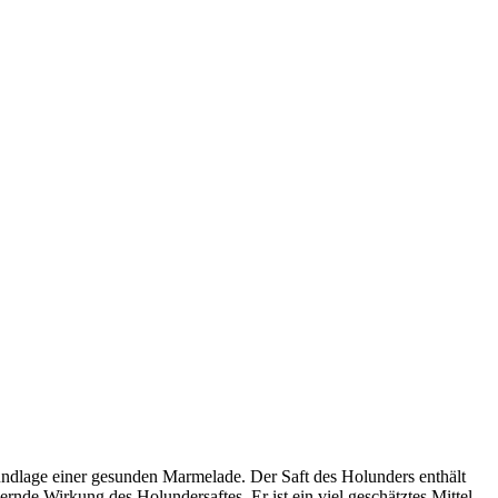
undlage einer gesunden Marmelade. Der Saft des Holunders enthält
de Wirkung des Holundersaftes. Er ist ein viel geschätztes Mittel