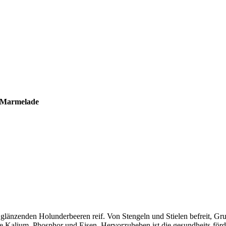
 Marmelade
länzenden Holunderbeeren reif. Von Stengeln und Stielen befreit, Gr
alium, Phosphor und Eisen. Hervorzuheben ist die gesundheits-fördern