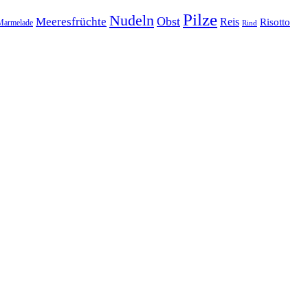
Pilze
Nudeln
Obst
Meeresfrüchte
Reis
Risotto
Marmelade
Rind