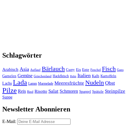
Schlagwörter
Bärlauch
Fisch
Asia
Arabisch
Curry
Eis
Ente
Auflauf
Fenchel
Gans
Italien
Gemüse
Garnelen
Kalb
Kartoffeln
Hackfleisch
Griechenland
Huhn
Lada
Nudeln
Obst
Meeresfrüchte
Lachs
Lamm
Marmelade
Pilze
Salat
Steinpilze
Reis
Risotto
Schmoren
Spargel
Spätzle
Rind
Suppe
Newsletter Abonnieren
E-Mail: