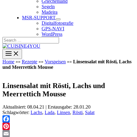
Griechenland
Segeln
Madeira
MSR-SUPPORT
Digitalfotografie
GPS-NAVI
WordPress
Search
…
Home
»»
Rezepte
»»
Vorspeisen
»»
Linsensalat mit Rösti, Lachs
und Meerrettich Mousse
Linsensalat mit Rösti, Lachs und
Meerrettich Mousse
Aktualisiert: 08.04.21 | Erstausgabe: 28.01.20
Schlagwörter:
Lachs
,
Lada
,
Linsen
,
Rösti
,
Salat
Facebook
Pinterest