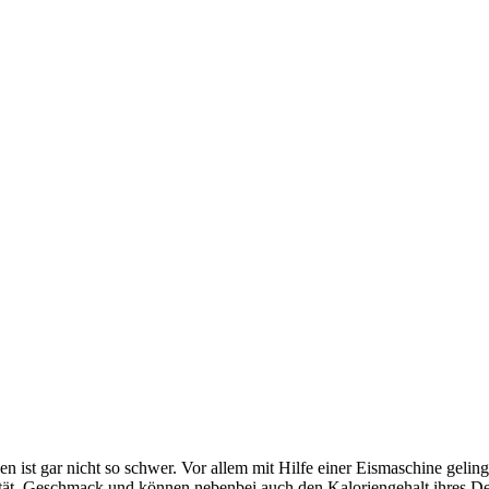
ist gar nicht so schwer. Vor allem mit Hilfe einer Eismaschine gelingt
tät, Geschmack und können nebenbei auch den Kaloriengehalt ihres De