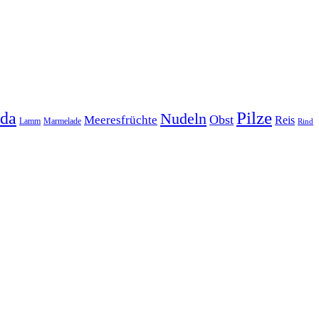
Pilze
da
Nudeln
Obst
Meeresfrüchte
Reis
Lamm
Marmelade
Rind