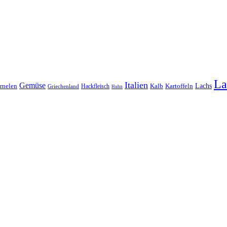
La
Italien
Gemüse
Lachs
rnelen
Kalb
Kartoffeln
Hackfleisch
Griechenland
Huhn