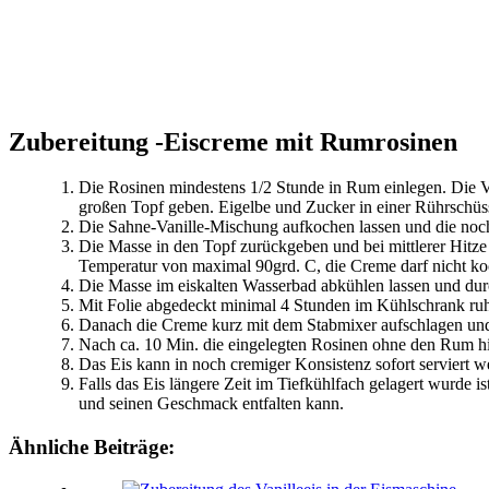
Zubereitung -Eiscreme mit Rumrosinen
Die Rosinen mindestens 1/2 Stunde in Rum einlegen. Die V
großen Topf geben. Eigelbe und Zucker in einer Rührschüs
Die Sahne-Vanille-Mischung aufkochen lassen und die noc
Die Masse in den Topf zurückgeben und bei mittlerer Hitz
Temperatur von maximal 90grd. C, die Creme darf nicht koc
Die Masse im eiskalten Wasserbad abkühlen lassen und durc
Mit Folie abgedeckt minimal 4 Stunden im Kühlschrank ruh
Danach die Creme kurz mit dem Stabmixer aufschlagen und
Nach ca. 10 Min. die eingelegten Rosinen ohne den Rum hin
Das Eis kann in noch cremiger Konsistenz sofort serviert w
Falls das Eis längere Zeit im Tiefkühlfach gelagert wurde i
und seinen Geschmack entfalten kann.
Ähnliche Beiträge: