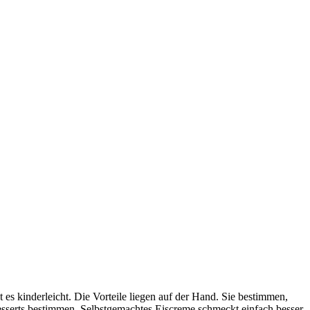
 es kinderleicht. Die Vorteile liegen auf der Hand. Sie bestimmen,
sserts bestimmen. Selbstgemachtes Eiscreme schmeckt einfach besser