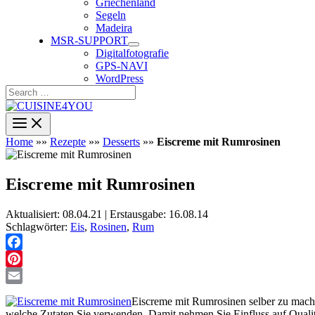
Griechenland
Segeln
Madeira
MSR-SUPPORT
Digitalfotografie
GPS-NAVI
WordPress
Search
…
Home
»»
Rezepte
»»
Desserts
»»
Eiscreme mit Rumrosinen
Eiscreme mit Rumrosinen
Aktualisiert: 08.04.21 | Erstausgabe: 16.08.14
Schlagwörter:
Eis
,
Rosinen
,
Rum
Facebook
Pinterest
Email
Eiscreme mit Rumrosinen selber zu machen 
welche Zutaten Sie verwenden. Damit nehmen Sie Einfluss auf Quali